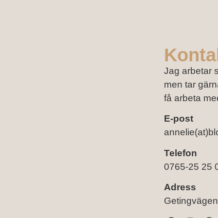
Konta
Jag arbetar 
men tar gärna
få arbeta me
E-post
annelie(at)b
Telefon
0765-25 25 
Adress
Getingvägen