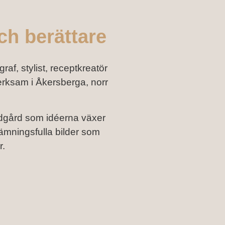
ch berättare
af, stylist, receptkreatör
erksam i Åkersberga, norr
ädgård som idéerna växer
tämningsfulla bilder som
r.