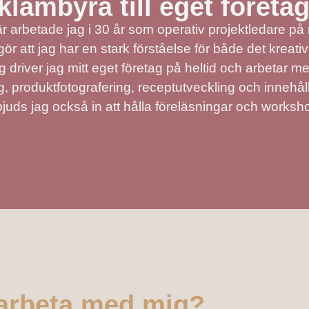
klambyrå till eget företa
här arbetade jag i 30 år som operativ projektledare p
r att jag har en stark förståelse för både det kreati
g driver jag mitt eget företag på heltid och arbetar m
g, produktfotografering, receptutveckling och innehåll
bjuds jag också in att hålla föreläsningar och worksh
 arbeta med mig?