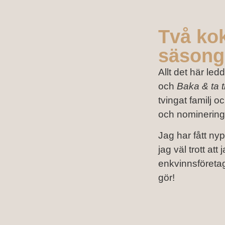
Två kok
säsong
Allt det här led
och
Baka & ta ti
tvingat familj 
och nominering
Jag har fått ny
jag väl trott at
enkvinnsföretaga
gör!