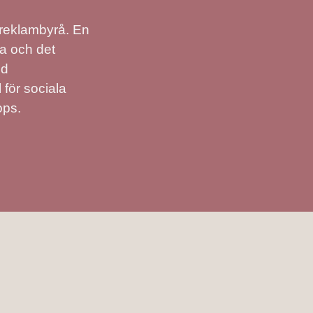
g
å reklambyrå. En
va och det
ed
 för sociala
ops.