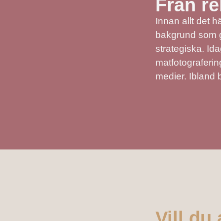
Från re
Innan allt det 
bakgrund som gö
strategiska. Ida
matfotograferin
medier. Ibland 
Vill du