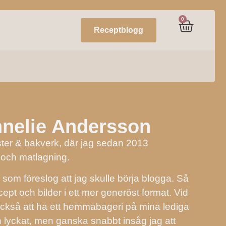
0
Receptblogg
nelie Andersson
ster & bakverk, där jag sedan 2013
 och matlagning.
 som föreslog att jag skulle börja blogga. Så
ept och bilder i ett mer generöst format. Vid
också att ha ett hemmabageri på mina lediga
ch lyckat, men ganska snabbt insåg jag att