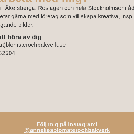
g i Åkersberga, Roslagen och hela Stockholmsområde
etar gärna med företag som vill skapa kreativa, insp
ande bilder.
t höra av dig
(at)blomsterochbakverk.se
252504
Följ mig på Instagram!
@anneliesblomsterochbakverk