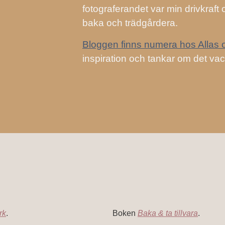
fotograferandet var min drivkraft o
baka och trädgårdera.
Bloggen finns numera hos Allas 
inspiration och tankar om det vac
rk
.
Boken
Baka & ta tillvara
.