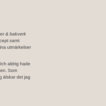
r
er & bakverk
ecept samt
fina utmärkelser
Och aldrig hade
scen. Som
g älskar det jag