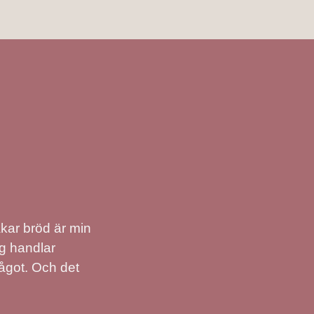
akar bröd är min
ig handlar
något. Och det