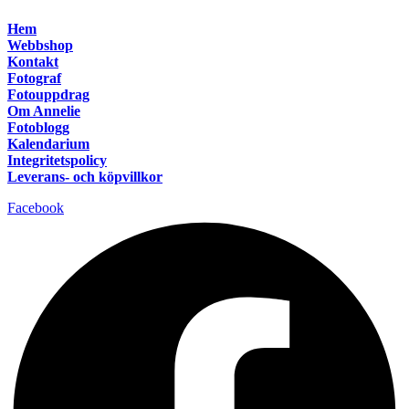
Hem
Webbshop
Kontakt
Fotograf
Fotouppdrag
Om Annelie
Fotoblogg
Kalendarium
Integritetspolicy
Leverans- och köpvillkor
Facebook